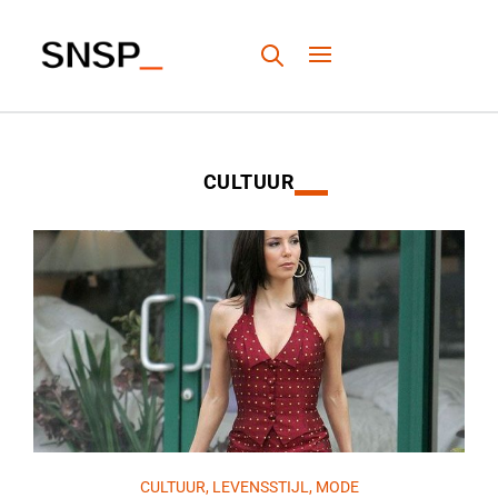
CULTUUR
CULTUUR
,
LEVENSSTIJL
,
MODE