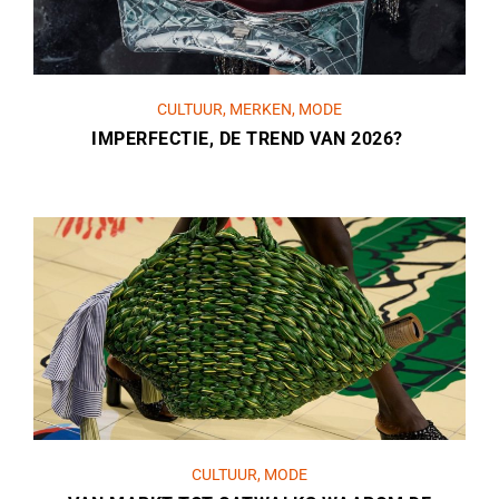
CULTUUR
,
MERKEN
,
MODE
IMPERFECTIE, DE TREND VAN 2026?
CULTUUR
,
MODE