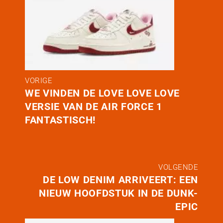
VORIGE
WE VINDEN DE LOVE LOVE LOVE
VERSIE VAN DE AIR FORCE 1
FANTASTISCH!
VOLGENDE
DE LOW DENIM ARRIVEERT: EEN
NIEUW HOOFDSTUK IN DE DUNK-
EPIC