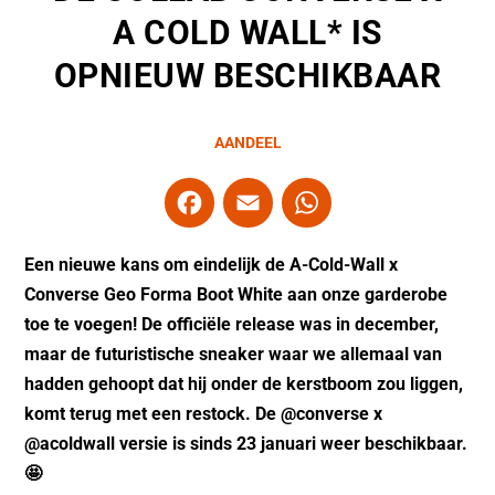
A COLD WALL* IS
OPNIEUW BESCHIKBAAR
AANDEEL
F
E
W
a
m
h
c
ai
at
Een nieuwe kans om eindelijk de A-Cold-Wall x
e
l
s
Converse Geo Forma Boot White aan onze garderobe
toe te voegen! De officiële release was in december,
b
A
maar de futuristische sneaker waar we allemaal van
o
p
hadden gehoopt dat hij onder de kerstboom zou liggen,
o
p
komt terug met een restock. De @converse x
k
@acoldwall versie is sinds 23 januari weer beschikbaar.
🤩