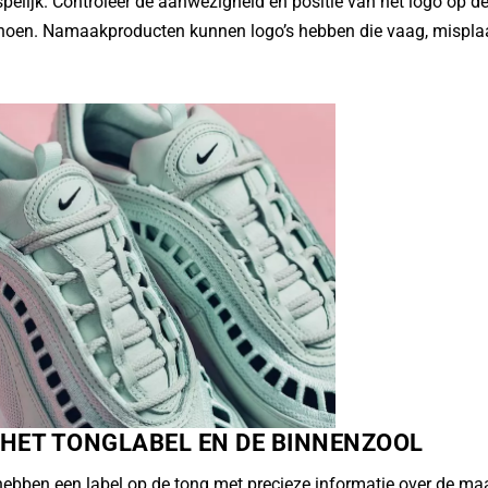
spelijk. Controleer de aanwezigheid en positie van het logo op de
choen. Namaakproducten kunnen logo’s hebben die vaag, misplaa
 HET TONGLABEL EN DE BINNENZOOL
hebben een label op de tong met precieze informatie over de maa