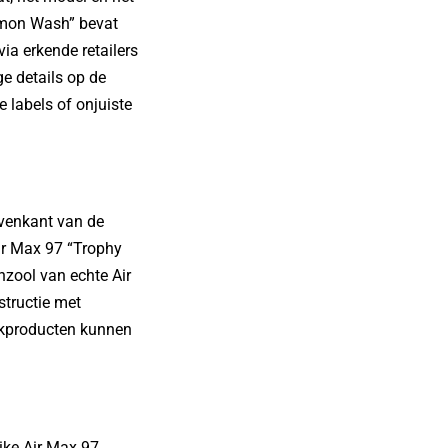
Lemon Wash” bevat
ia erkende retailers
e details op de
 labels of onjuiste
ovenkant van de
ir Max 97 “Trophy
nzool van echte Air
structie met
aakproducten kunnen
Nike Air Max 97