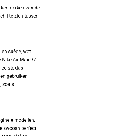
ke kenmerken van de
chil te zien tussen
h en suède, wat
de Nike Air Max 97
 eersteklas
gen gebruiken
, zoals
riginele modellen,
 de swoosh perfect