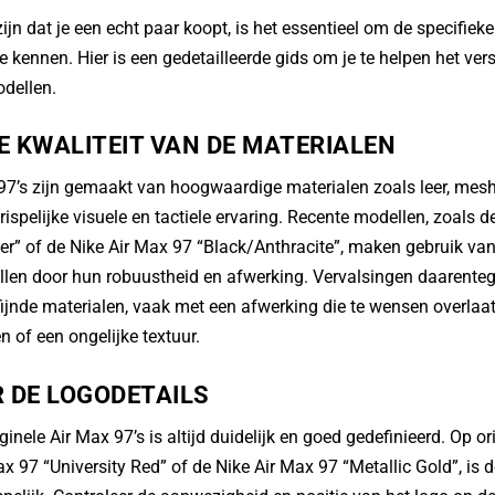
zijn dat je een echt paar koopt, is het essentieel om de specifie
e kennen. Hier is een gedetailleerde gids om je te helpen het vers
dellen.
E KWALITEIT VAN DE MATERIALEN
97’s zijn gemaakt van hoogwaardige materialen zoals leer, mes
ispelijke visuele en tactiele ervaring. Recente modellen, zoals 
ver” of de Nike Air Max 97 “Black/Anthracite”, maken gebruik van
llen door hun robuustheid en afwerking. Vervalsingen daarente
ijnde materialen, vaak met een afwerking die te wensen overlaat
 of een ongelijke textuur.
 DE LOGODETAILS
ginele Air Max 97’s is altijd duidelijk en goed gedefinieerd. Op o
ax 97 “University Red” of de Nike Air Max 97 “Metallic Gold”, is