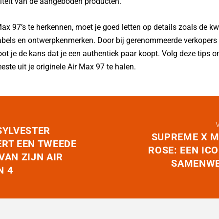
iteit van de aangeboden producten.
ax 97’s te herkennen, moet je goed letten op details zoals de kwa
 labels en ontwerpkenmerken. Door bij gerenommeerde verkopers 
root je de kans dat je een authentiek paar koopt. Volg deze tips 
ste uit je originele Air Max 97 te halen.
SYLVESTER
SUPREME X M
RT EEN TWEEDE
ROSE: EEN IC
VAN ZIJN AIR
SAMENWE
N 4