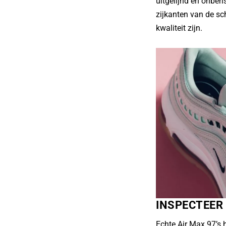
uitgelijnd en onberi
zijkanten van de s
kwaliteit zijn.
INSPECTEER
Echte Air Max 97’s 