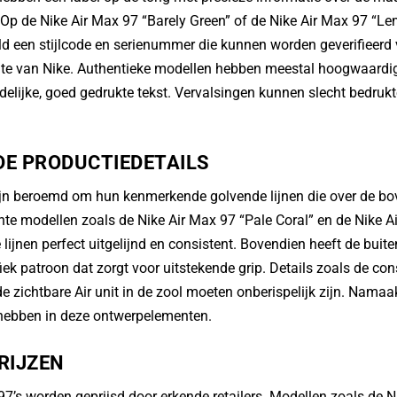
 Op de Nike Air Max 97 “Barely Green” of de Nike Air Max 97 “
eld een stijlcode en serienummer die kunnen worden geverifieerd v
site van Nike. Authentieke modellen hebben meestal hoogwaardig
delijke, goed gedrukte tekst. Vervalsingen kunnen slecht bedrukte
DE PRODUCTIEDETAILS
zijn beroemd om hun kenmerkende golvende lijnen die over de b
te modellen zoals de Nike Air Max 97 “Pale Coral” en de Nike A
ijnen perfect uitgelijnd en consistent. Bovendien heeft de buite
iek patroon dat zorgt voor uitstekende grip. Details zoals de con
e zichtbare Air unit in de zool moeten onberispelijk zijn. Nam
ebben in deze ontwerpelementen.
RIJZEN
97’s worden geprijsd door erkende retailers. Modellen zoals de 