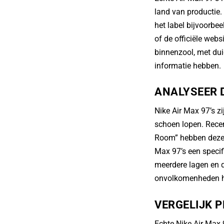
land van productie.
het label bijvoorbe
of de officiële web
binnenzool, met dui
informatie hebben.
ANALYSEER 
Nike Air Max 97’s 
schoen lopen. Recen
Room” hebben deze l
Max 97’s een specif
meerdere lagen en d
onvolkomenheden h
VERGELIJK P
Echte Nike Air Max 