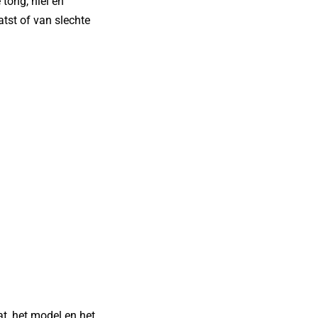
 tong, hiel en
tst of van slechte
t, het model en het