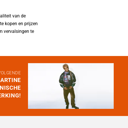
liteit van de
te kopen en prijzen
om vervalsingen te
VOLGENDE
ARTINE
ONISCHE
RKING!