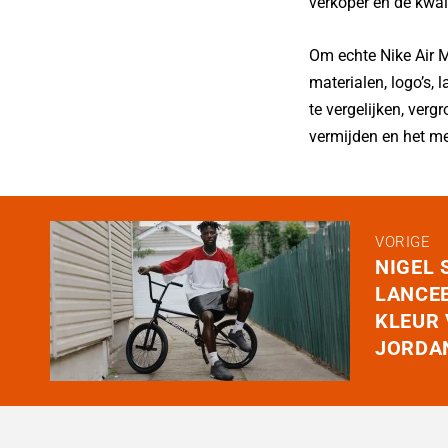
verkoper en de kwal
Om echte Nike Air M
materialen, logo’s,
te vergelijken, verg
vermijden en het mee
VORIGE
NIGEL 
LANCEE
KLEUR 
JORDA