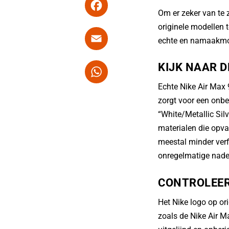
F
Om er zeker van te 
a
originele modellen t
c
E
echte en namaakmo
e
m
b
ai
W
KIJK NAAR D
o
l
h
Echte Nike Air Max 
o
at
zorgt voor een onber
k
s
“White/Metallic Sil
materialen die opva
A
meestal minder verf
p
onregelmatige naden
p
CONTROLEER
Het Nike logo op ori
zoals de Nike Air M