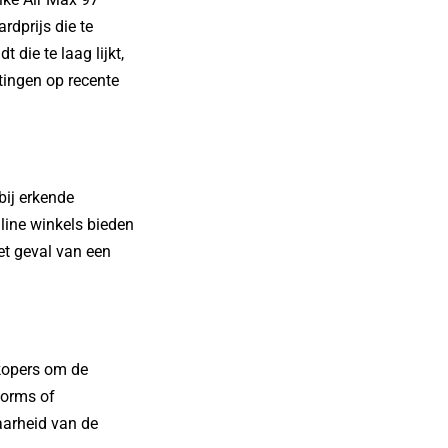
rdprijs die te
die te laag lijkt,
tingen op recente
bij erkende
line winkels bieden
et geval van een
 kopers om de
forms of
aarheid van de