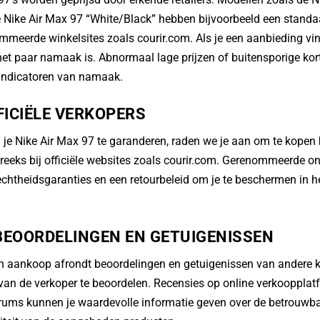
 Nike Air Max 97 “White/Black” hebben bijvoorbeeld een standaa
meerde winkelsites zoals courir.com. Als je een aanbieding vindt 
 het paar namaak is. Abnormaal lage prijzen of buitensporige kor
 indicatoren van namaak.
FICIËLE VERKOPERS
je Nike Air Max 97 te garanderen, raden we je aan om te kopen 
treeks bij officiële websites zoals courir.com. Gerenommeerde on
chtheidsgaranties en een retourbeleid om je te beschermen in h
BEOORDELINGEN EN GETUIGENISSEN
een aankoop afrondt beoordelingen en getuigenissen van andere
an de verkoper te beoordelen. Recensies op online verkoopplat
orums kunnen je waardevolle informatie geven over de betrouwb