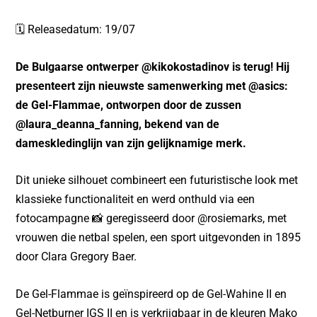
b
A
o
p
🗓 Releasedatum: 19/07
o
p
k
De Bulgaarse ontwerper @kikokostadinov is terug! Hij
presenteert zijn nieuwste samenwerking met @asics:
de Gel-Flammae, ontworpen door de zussen
@laura_deanna_fanning, bekend van de
dameskledinglijn van zijn gelijknamige merk.
Dit unieke silhouet combineert een futuristische look met
klassieke functionaliteit en werd onthuld via een
fotocampagne 📸 geregisseerd door @rosiemarks, met
vrouwen die netbal spelen, een sport uitgevonden in 1895
door Clara Gregory Baer.
De Gel-Flammae is geïnspireerd op de Gel-Wahine II en
Gel-Netburner IGS II en is verkrijgbaar in de kleuren Mako