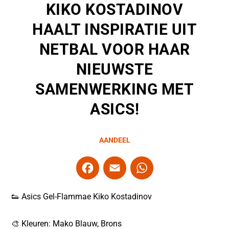
KIKO KOSTADINOV
HAALT INSPIRATIE UIT
NETBAL VOOR HAAR
NIEUWSTE
SAMENWERKING MET
ASICS!
AANDEEL
F
E
W
a
m
h
c
ai
at
👟 Asics Gel-Flammae Kiko Kostadinov
e
l
s
🎨 Kleuren: Mako Blauw, Brons