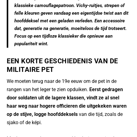
b
A
klassieke camouflagepatroon. Vichy-ruitjes, strepen of
o
p
felle kleuren geven vandaag een eigentijdse twist aan dit
hoofddeksel met een geladen verleden. Een accessoire
o
p
dat, generatie na generatie, moeiteloos de tijd trotseert.
k
Focus op een tijdloze klassieker die opnieuw aan
populariteit wint.
EEN KORTE GESCHIEDENIS VAN DE
MILITAIRE PET
We moeten terug naar de 19e eeuw om de pet in de
rangen van het leger te zien opduiken.
Eerst gedragen
door soldaten uit de lagere klassen, vindt ze al snel
haar weg naar hogere officieren die uitgekeken waren
op de stijve, logge hoofddeksels
van die tijd, zoals de
sjako of de képi.