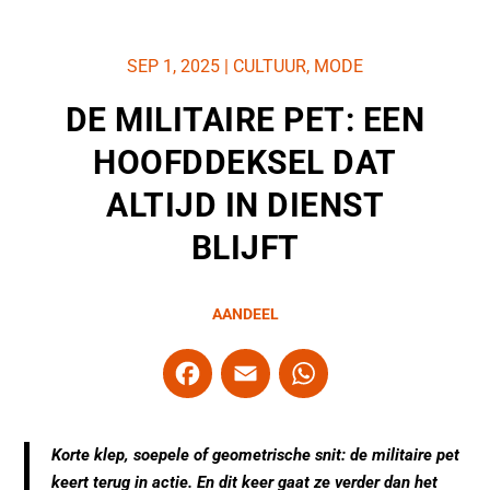
SEP 1, 2025
|
CULTUUR
,
MODE
DE MILITAIRE PET: EEN
HOOFDDEKSEL DAT
ALTIJD IN DIENST
BLIJFT
AANDEEL
F
E
W
a
m
h
c
ai
at
Korte klep, soepele of geometrische snit: de militaire pet
e
l
s
keert terug in actie. En dit keer gaat ze verder dan het