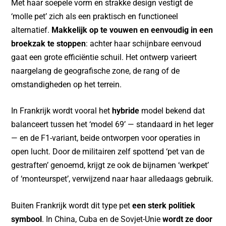
Met haar soepele vorm en strakke design vestigt de
‘molle pet’ zich als een praktisch en functioneel
alternatief.
Makkelijk op te vouwen en eenvoudig in een
broekzak te stoppen
: achter haar schijnbare eenvoud
gaat een grote efficiëntie schuil. Het ontwerp varieert
naargelang de geografische zone, de rang of de
omstandigheden op het terrein.
In Frankrijk wordt vooral het
hybride
model bekend dat
balanceert tussen het ‘model 69’ — standaard in het leger
— en de F1-variant, beide ontworpen voor operaties in
open lucht. Door de militairen zelf spottend ‘pet van de
gestraften’ genoemd, krijgt ze ook de bijnamen ‘werkpet’
of ‘monteurspet’, verwijzend naar haar alledaags gebruik.
Buiten Frankrijk wordt dit type pet
een sterk politiek
symbool
. In China, Cuba en de Sovjet-Unie
wordt ze door