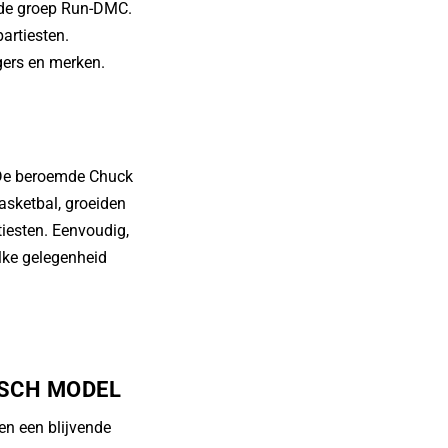
r de groep Run-DMC.
artiesten.
gers en merken.
. De beroemde Chuck
basketbal, groeiden
rtiesten. Eenvoudig,
elke gelegenheid
ISCH MODEL
en een blijvende