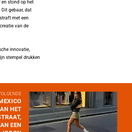
 en stond op het
 Dit gebaar, dat
straft met een
creatie van de
sche innovatie,
zijn stempel drukken
VOLGENDE
 MEXICO
VAN HET
STRAAT,
VAN EEN