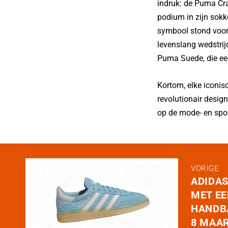
indruk: de Puma Cra
podium in zijn sokk
symbool stond voor 
levenslang wedstrij
Puma Suede, die een
Kortom, elke iconis
revolutionair design
op de mode- en spor
VORIGE
ADIDAS
MET EE
HANDB
8 MAA