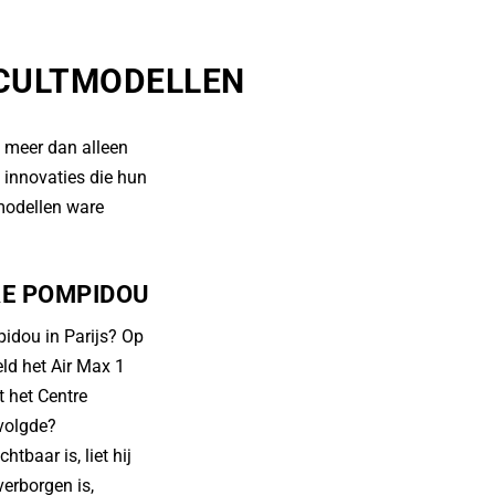
 CULTMODELLEN
l meer dan alleen
 innovaties die hun
 modellen ware
RE POMPIDOU
idou in Parijs? Op
eld het Air Max 1
t het Centre
 volgde?
tbaar is, liet hij
verborgen is,