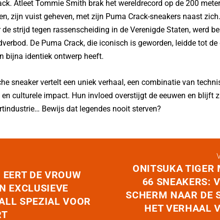
ck. Atleet Tommie Smith brak het wereldrecord op de 200 meter
en, zijn vuist geheven, met zijn Puma Crack-sneakers naast zich.
de strijd tegen rassenscheiding in de Verenigde Staten, werd be
dverbod. De Puma Crack, die iconisch is geworden, leidde tot de 
 bijna identiek ontwerp heeft.
che sneaker vertelt een uniek verhaal, een combinatie van techni
 en culturele impact. Hun invloed overstijgt de eeuwen en blijft 
tindustrie… Bewijs dat legendes nooit sterven?
ONITSUKA TIGER
 EERT DE VROUW
66 SNEAKERS: 
N EXCLUSIEVE
SCHERM NAAR DE 
ALL SPEZIAL VOOR
HET VERHAAL 
RT