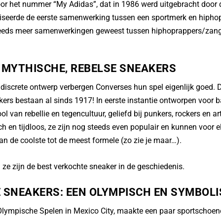
voor het nummer “My Adidas”, dat in 1986 werd uitgebracht doo
seerde de eerste samenwerking tussen een sportmerk en hiphop
steeds meer samenwerkingen geweest tussen hiphoprappers/zan
 MYTHISCHE, REBELSE SNEAKERS
j discrete ontwerp verbergen Converses hun spel eigenlijk goed
akers bestaan al sinds 1917! In eerste instantie ontworpen voor 
ol van rebellie en tegencultuur, geliefd bij punkers, rockers en a
ch en tijdloos, ze zijn nog steeds even populair en kunnen voor 
n de coolste tot de meest formele (zo zie je maar…).
 ze zijn de best verkochte sneaker in de geschiedenis.
 SNEAKERS: EEN OLYMPISCH EN SYMBOL
 Olympische Spelen in Mexico City, maakte een paar sportschoen