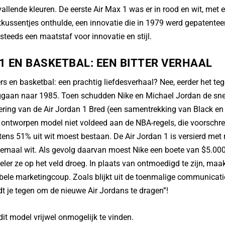
vallende kleuren. De eerste Air Max 1 was er in rood en wit, met
htkussentjes onthulde, een innovatie die in 1979 werd gepatent
steeds een maatstaf voor innovatie en stijl.
1 EN BASKETBAL: EEN BITTER VERHAAL
rs en basketbal: een prachtig liefdesverhaal? Nee, eerder het te
ggaan naar 1985. Toen schudden Nike en Michael Jordan de sne
ring van de Air Jordan 1 Bred (een samentrekking van Black en
 ontworpen model niet voldeed aan de NBA-regels, die voorschr
ens 51% uit wit moest bestaan. De Air Jordan 1 is versierd met
lemaal wit. Als gevolg daarvan moest Nike een boete van $5.000
ler ze op het veld droeg. In plaats van ontmoedigd te zijn, maa
ele marketingcoup. Zoals blijkt uit de toenmalige communicati
dt je tegen om de nieuwe Air Jordans te dragen”!
it model vrijwel onmogelijk te vinden.