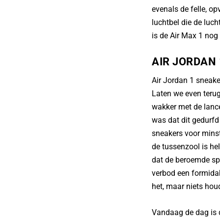
evenals de felle, op
A
luchtbel die de luc
p
is de Air Max 1 nog 
p
AIR JORDAN 
Air Jordan 1 sneake
Laten we even teru
wakker met de lance
was dat dit gedurfd
sneakers voor minst
de tussenzool is he
dat de beroemde spe
verbod een formidab
het, maar niets hou
Vandaag de dag is d