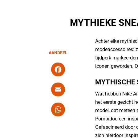
MYTHIEKE SNE
Achter elke mythisc
modeaccessoires: ze
AANDEEL
tijdperk markeerden
F
iconen geworden. 
a
MYTHISCHE 
c
E
Wat hebben Nike Ai
e
m
het eerste gezicht 
b
ai
W
model, dat meteen ee
o
l
h
Pompidou een inspir
o
at
Gefascineerd door de
k
s
zich hierdoor inspi