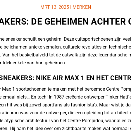
MRT 13, 2025
|
MERKEN
AKERS: DE GEHEIMEN ACHTER
he sneaker schuilt een geheim. Deze cultsportschoenen zijn vee
 belichamen unieke verhalen, culturele revoluties en technische
. Van het basketbalveld tot de catwalk zijn deze legendarische
Ontdek enkele van hun geheimen…
SNEAKERS: NIKE AIR MAX 1 EN HET CENT
r Max 1 sportschoenen te maken met het beroemde Centre Pomp
helemaal niets… En toch! In 1987 creëerde ontwerper Tinker Hatfi
n hit was bij zowel sportfans als fashionista’s. Maar wist je da
atiebron was voor de ontwerper, die een opleiding tot architect
 atypische architectuur van het Centre Pompidou, waar alles zich
reren. Hij nam het idee over om zichtbaar te maken wat normaal 