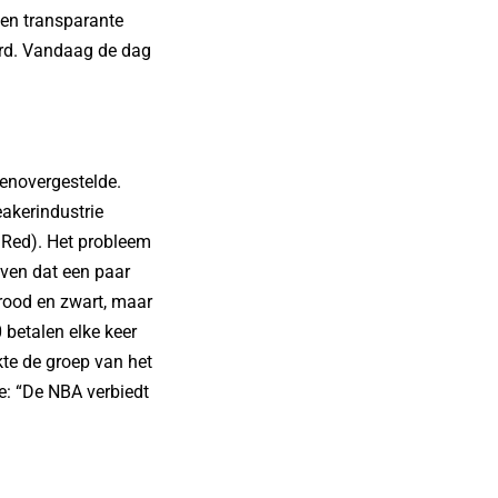
 een transparante
eerd. Vandaag de dag
genovergestelde.
akerindustrie
 Red). Het probleem
even dat een paar
 rood en zwart, maar
 betalen elke keer
kte de groep van het
e: “De NBA verbiedt