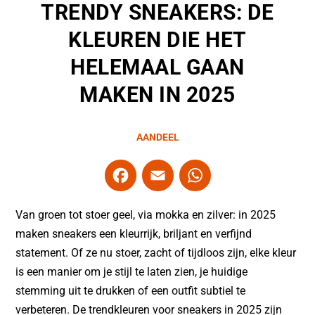
TRENDY SNEAKERS: DE
KLEUREN DIE HET
HELEMAAL GAAN
MAKEN IN 2025
AANDEEL
F
E
W
a
m
h
c
ai
at
Van groen tot stoer geel, via mokka en zilver: in 2025
e
l
s
maken sneakers een kleurrijk, briljant en verfijnd
statement. Of ze nu stoer, zacht of tijdloos zijn, elke kleur
b
A
is een manier om je stijl te laten zien, je huidige
o
p
stemming uit te drukken of een outfit subtiel te
o
p
verbeteren. De trendkleuren voor sneakers in 2025 zijn