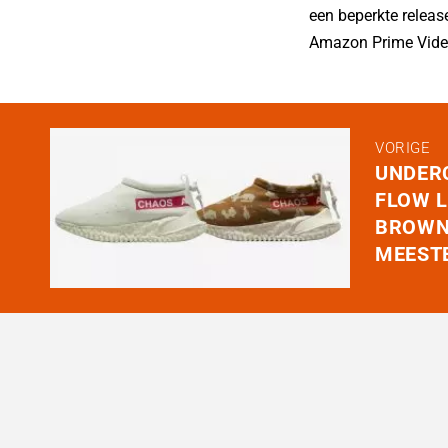
p
een beperkte releas
p
Amazon Prime Video
VORIGE
UNDER
FLOW L
BROWN
MEEST