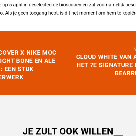
e op 5 april in geselecteerde bioscopen en zal voornamelijk besc
. Als je geen toegang hebt, is dit het moment om hem te kopiër
COVER X NIKE MOC
CLOUD WHITE VAN 
IGHT BONE EN ALE
HET 7
E
SIGNATURE 
: EEN STUK
GEARR
ERWERK
JE ZULT OOK WILLEN