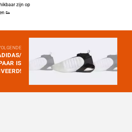
hikbaar zijn op
en 👟
VOLGENDE
ADIDAS/
PAAR IS
IVEERD!