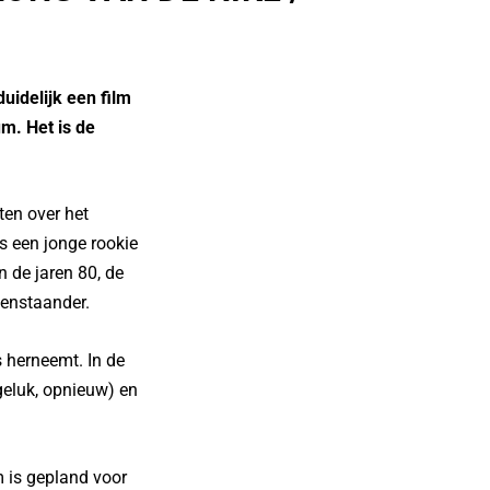
idelijk een film
m. Het is de
ten over het
s een jonge rookie
 de jaren 80, de
tenstaander.
s herneemt. In de
(geluk, opnieuw) en
m is gepland voor