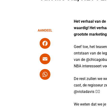
Het verhaal van de
waardig! Het verh
AANDEEL
grootste marketing 
F
Geef toe, het teasen
a
ontstaan van de le
c
E
van de @chicagobull
e
m
NBA interesseert ve
b
ai
W
o
l
h
De rest zullen we we
cast, de regisseur 
o
at
@violadavis ❤️‍🔥
k
s
A
We weten dat we je 