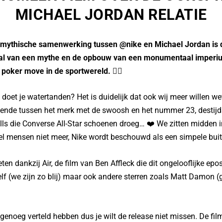
MICHAEL JORDAN RELATIE
 mythische samenwerking tussen @nike en Michael Jordan is du
aal van een mythe en de opbouw van een monumentaal imperiu
poker move in de sportwereld. 👌🏻
 doet je watertanden? Het is duidelijk dat ook wij meer willen we
gende tussen het merk met de swoosh en het nummer 23, destijd
s die Converse All-Star schoenen droeg… ❤️ We zitten midden in
el mensen niet meer, Nike wordt beschouwd als een simpele bui
ten dankzij Air, de film van Ben Affleck die dit ongelooflijke epo
zelf (we zijn zo blij) maar ook andere sterren zoals Matt Damon 
genoeg verteld hebben dus je wilt de release niet missen. De fil