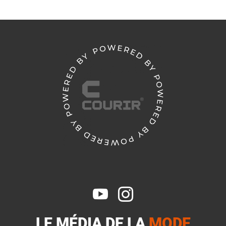


LE MÉDIA DE LA
MODE