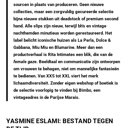
sourcen in plaats van produceren
. Geen nieuwe
collecties, maar
een zorgvuldig gecureerde selectie
bijna nieuwe stukken uit deadstock of premium second
hand
. Alle slips zijn nieuw, terwijl bh’s en vintage
nachthemden minutieus worden gerestaureerd. Het
label belicht iconische huizen als
La Perla
,
Dolce &
Gabbana
,
Miu Miu
en
Blumarine
.
Meer dan een
productverhaal is Rita Intimates een blik
, die van de
female gaze
. Beeldtaal en communicatie zijn ontworpen
om vrouwen te behagen, niet om mannelijke fantasieën
te bedienen. Van XXS tot XXL viert het merk
lichaamdiversiteit. Zonder eigen webshop of boetiek is
de selectie voorlopig te vinden bij
Bimbo
, een
vintageadres in de Parijse Marais.
YASMINE ESLAMI
: BESTAND TEGEN