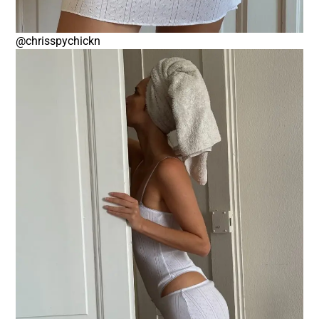
@chrisspychickn