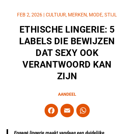
FEB 2, 2026
|
CULTUUR
,
MERKEN
,
MODE
,
STIJL
ETHISCHE LINGERIE: 5
LABELS DIE BEWIJZEN
DAT SEXY OOK
VERANTWOORD KAN
ZIJN
AANDEEL
F
E
W
a
m
h
c
ai
at
Engagé lingerie maakt vandaag een duidelijke