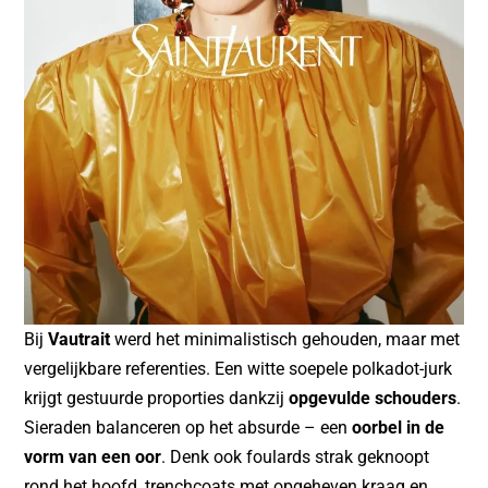
Bij
Vautrait
werd het minimalistisch gehouden, maar met
vergelijkbare referenties. Een witte soepele polkadot-jurk
krijgt gestuurde proporties dankzij
opgevulde schouders
.
Sieraden balanceren op het absurde – een
oorbel in de
vorm van een oor
. Denk ook foulards strak geknoopt
rond het hoofd, trenchcoats met opgeheven kraag en