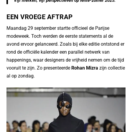
Vijf merken, vijf perspectieven op lente-zomer 2025.
o
p
o
p
EEN VROEGE AFTRAP
k
Maandag 29 september startte officieel de Parijse
modeweek. Toch werden de eerste statements al de
avond ervoor gelanceerd. Zoals bij elke editie ontstond er
rond de officiële kalender een parallel netwerk van
happenings, waar designers de vrijheid nemen om de tijd
vooruit te zijn. Zo presenteerde
Rohan Mizra
zijn collectie
al op zondag.