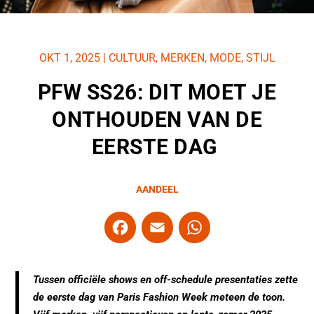
OKT 1, 2025
|
CULTUUR
,
MERKEN
,
MODE
,
STIJL
PFW SS26: DIT MOET JE
ONTHOUDEN VAN DE
EERSTE DAG
AANDEEL
F
E
W
a
m
h
c
ai
at
Tussen officiële shows en off-schedule presentaties zette
e
l
s
de eerste dag van Paris Fashion Week meteen de toon.
b
A