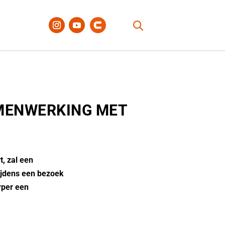
AMENWERKING MET
t, zal een
ijdens een bezoek
rper een
.