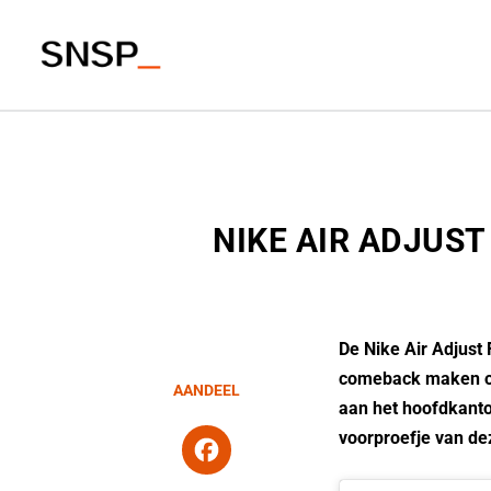
NIKE AIR ADJUS
De Nike Air Adjust F
comeback maken on
AANDEEL
aan het hoofdkanto
F
voorproefje van de
a