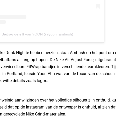
n Beitrag geteilt von YOON (@yoon_ambush)
ike Dunk High te hebben herzien, staat Ambush op het punt om 
balfans al lang op hopen. De Nike Air Adjust Force, uitgebracht
verwisselbare FitWrap bandjes in verschillende teamkleuren. Ti
in Portland, teasde Yoon Ahn wat van de focus van de schoen i
witte details zoals logo’s.
weinig aanwijzingen over het volledige silhouet zijn onthuld, 
eld dat op de Instagram van de ontwerper is onthuld, al zien dat
 gerecyclede Nike Grind-materialen.