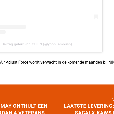
n Beitrag geteilt von YOON (@yoon_ambush)
ir Adjust Force wordt verwacht in de komende maanden bij
Ni
 MAY ONTHULT EEN
LAATSTE LEVERING:
RDAN 4 VETERANS
SACAI X KAWS