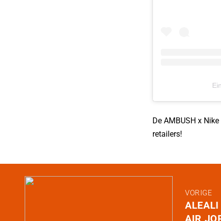
Ei
De AMBUSH x Nike A
retailers!
VORIGE
ALEALI
AIR JO