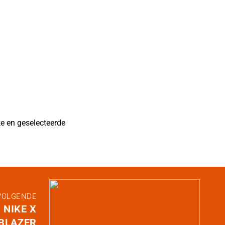
ke
en geselecteerde
VOLGENDE
 NIKE X
 BLAZER